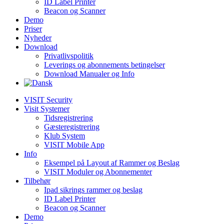
ID Label Printer
Beacon og Scanner
Demo
Priser
Nyheder
Download
Privatlivspolitik
Leverings og abonnements betingelser
Download Manualer og Info
VISIT Security
Visit Systemer
Tidsregistrering
Gæsteregistrering
Klub System
VISIT Mobile App
Info
Eksempel på Layout af Rammer og Beslag
VISIT Moduler og Abonnementer
Tilbehør
Ipad sikrings rammer og beslag
ID Label Printer
Beacon og Scanner
Demo