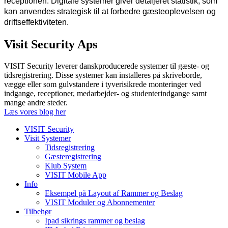
receptionen. Digitale systemer giver detaljeret statistik, som
kan anvendes strategisk til at forbedre gæsteoplevelsen og
driftseffektiviteten.
Visit Security Aps
VISIT Security leverer danskproducerede systemer til gæste- og
tidsregistrering. Disse systemer kan installeres på skriveborde,
vægge eller som gulvstandere i tyverisikrede monteringer ved
indgange, receptioner, medarbejder- og studenterindgange samt
mange andre steder.
Læs vores blog her
VISIT Security
Visit Systemer
Tidsregistrering
Gæsteregistrering
Klub System
VISIT Mobile App
Info
Eksempel på Layout af Rammer og Beslag
VISIT Moduler og Abonnementer
Tilbehør
Ipad sikrings rammer og beslag