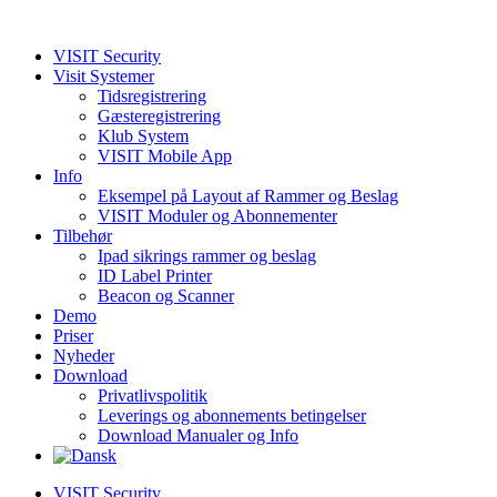
VISIT Security
Visit Systemer
Tidsregistrering
Gæsteregistrering
Klub System
VISIT Mobile App
Info
Eksempel på Layout af Rammer og Beslag
VISIT Moduler og Abonnementer
Tilbehør
Ipad sikrings rammer og beslag
ID Label Printer
Beacon og Scanner
Demo
Priser
Nyheder
Download
Privatlivspolitik
Leverings og abonnements betingelser
Download Manualer og Info
VISIT Security