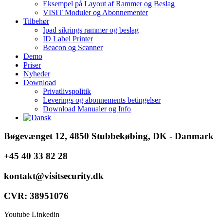
Eksempel på Layout af Rammer og Beslag
VISIT Moduler og Abonnementer
Tilbehør
Ipad sikrings rammer og beslag
ID Label Printer
Beacon og Scanner
Demo
Priser
Nyheder
Download
Privatlivspolitik
Leverings og abonnements betingelser
Download Manualer og Info
Bøgevænget 12, 4850 Stubbekøbing, DK - Danmark
+45 40 33 82 28
kontakt@visitsecurity.dk
CVR: 38951076
Youtube
Linkedin