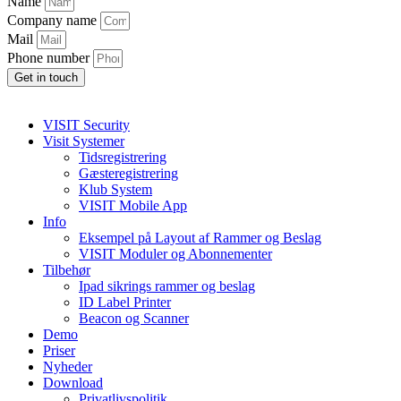
Name
Company name
Mail
Phone number
Get in touch
VISIT Security
Visit Systemer
Tidsregistrering
Gæsteregistrering
Klub System
VISIT Mobile App
Info
Eksempel på Layout af Rammer og Beslag
VISIT Moduler og Abonnementer
Tilbehør
Ipad sikrings rammer og beslag
ID Label Printer
Beacon og Scanner
Demo
Priser
Nyheder
Download
Privatlivspolitik