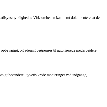
ra datatilsynsmyndigheder. Virksomheden kan nemt dokumentere, at de
g opbevaring, og adgang begrænses til autoriserede medarbejdere.
som gulvstandere i tyverisikrede monteringer ved indgange,