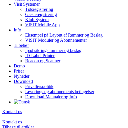
Visit Systemer
Tidsregistrering
Gæsteregistrering
Klub System
VISIT Mobile App
Info
Eksempel på Layout af Rammer og Beslag
VISIT Moduler og Abonnementer
Tilbehør
Ipad sikrings rammer og beslag
ID Label Printer
Beacon og Scanner
Demo
Priser
Nyheder
Download
Privatlivspolitik
Leverings og abonnements betingelser
Download Manualer og Info
Kontakt os
Kontakt os
Tilbage til artikler