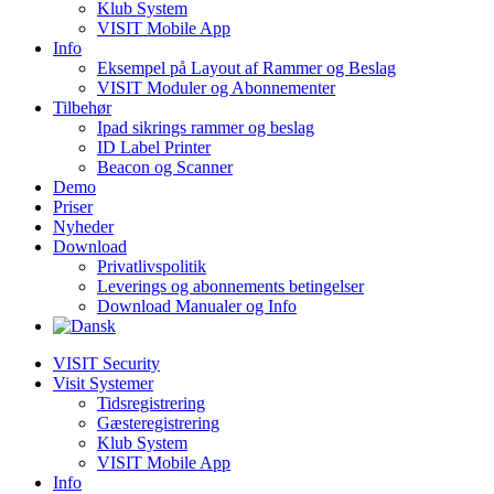
Klub System
VISIT Mobile App
Info
Eksempel på Layout af Rammer og Beslag
VISIT Moduler og Abonnementer
Tilbehør
Ipad sikrings rammer og beslag
ID Label Printer
Beacon og Scanner
Demo
Priser
Nyheder
Download
Privatlivspolitik
Leverings og abonnements betingelser
Download Manualer og Info
VISIT Security
Visit Systemer
Tidsregistrering
Gæsteregistrering
Klub System
VISIT Mobile App
Info