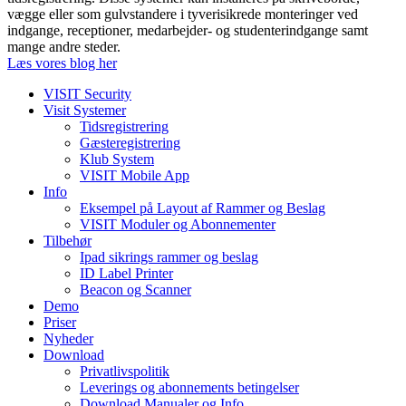
vægge eller som gulvstandere i tyverisikrede monteringer ved
indgange, receptioner, medarbejder- og studenterindgange samt
mange andre steder.
Læs vores blog her
VISIT Security
Visit Systemer
Tidsregistrering
Gæsteregistrering
Klub System
VISIT Mobile App
Info
Eksempel på Layout af Rammer og Beslag
VISIT Moduler og Abonnementer
Tilbehør
Ipad sikrings rammer og beslag
ID Label Printer
Beacon og Scanner
Demo
Priser
Nyheder
Download
Privatlivspolitik
Leverings og abonnements betingelser
Download Manualer og Info