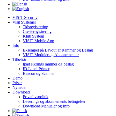
VISIT Security
Visit Systemer
Tidsregistrering
Gæsteregistrering
Klub System
VISIT Mobile App
Info
Eksempel på Layout af Rammer og Beslag
VISIT Moduler og Abonnementer
Tilbehør
Ipad sikrings rammer og beslag
ID Label Printer
Beacon og Scanner
Demo
Priser
Nyheder
Download
Privatlivspolitik
Leverings og abonnements betingelser
Download Manualer og Info