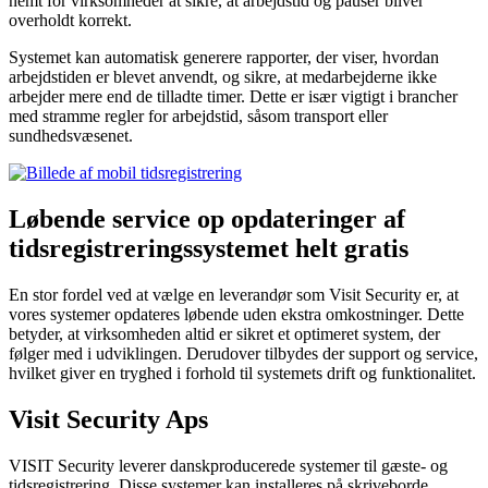
nemt for virksomheder at sikre, at arbejdstid og pauser bliver
overholdt korrekt.
Systemet kan automatisk generere rapporter, der viser, hvordan
arbejdstiden er blevet anvendt, og sikre, at medarbejderne ikke
arbejder mere end de tilladte timer. Dette er især vigtigt i brancher
med stramme regler for arbejdstid, såsom transport eller
sundhedsvæsenet.
Løbende service op opdateringer af
tidsregistreringssystemet helt gratis
En stor fordel ved at vælge en leverandør som Visit Security er, at
vores systemer opdateres løbende uden ekstra omkostninger. Dette
betyder, at virksomheden altid er sikret et optimeret system, der
følger med i udviklingen. Derudover tilbydes der support og service,
hvilket giver en tryghed i forhold til systemets drift og funktionalitet.
Visit Security Aps
VISIT Security leverer danskproducerede systemer til gæste- og
tidsregistrering. Disse systemer kan installeres på skriveborde,