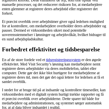
registreret korrekt. Dette eliminerer de fejl, som ofte opstår ved
manuelle processer, og det reducerer risikoen for, at medarbejdere
enten glemmer at registrere deres arbejdstid eller registrerer det
forkert.
Et præcist overblik over arbejdstimer giver også ledelsen mulighed
for at kontrollere, om medarbejdere overholder deres arbejdstider og
pauser. Dermed er virksomheden sikret mod potentielle
uoverensstemmelser i lønninger og arbejdsvilkår, hvilket bidrager til
en sund arbejdspladskultur.
Forbedret effektivitet og tidsbesparelse
En af de store fordele ved et
tidsregistreringssystem
er den øgede
effektivitet. Med Visit Security’s løsning kan medarbejdere nemt
registrere deres arbejdstider via deres mobiltelefon, tablet eller
computer. Dette gør det ikke blot hurtigere for medarbejderne at
registrere deres tid, men det gør det også lettere for ledelsen at få et
samlet overblik.
I stedet for at bruge tid på at indsamle og kontrollere timesedler, kan
virksomheden med et digitalt system hurtigt trække rapporter og få
et præcist overblik over arbejdstiderne. Dette sparer tid både for
medarbejdere og administrationen, og systemet sørger automatisk
for, at al data bliver indsamlet i realtid.